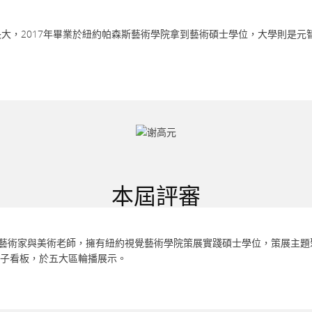
在台灣桃園長大，2017年畢業於紐約帕森斯藝術學院拿到藝術碩士學位，大學
本屆評審
、作家、藝術家與美術老師，擁有紐約視覺藝術學院策展實踐碩士學位，策展
C電子看板，於五大區輪播展示。